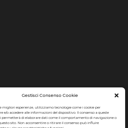
.i
Gestisci Consenso Cookie
le migliori esperienze, utilizziamo tecnologie come i cookie per
e/o accedere alle informazioni del dispositivo. Il consenso a queste
ci permetterà di elaborare dati come il comportamento di navigazione o
questo sito. Non acconsentire o ritirare il consenso può influire
te su alcune caratteristiche e funzioni.