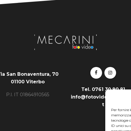
ia San Bonaventura, 70
01100 Viterbo
Tel.
0761 30.90.81
P.I. IT 01864910565
info@fotovideomecarini
t
Per fornire 
memorizzare 
tecnologie 
ID unici su 
negativamen