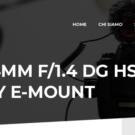
HOME
CHI SIAMO
HOME
CHI SIAMO
SERVIZI
USATO
OFFERTE
MM F/1.4 DG H
CONTATTI
Y E-MOUNT