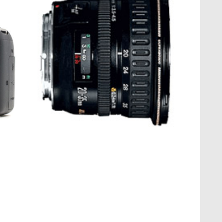
Canon EF 20-
35mm f/3.5-4.5
USM