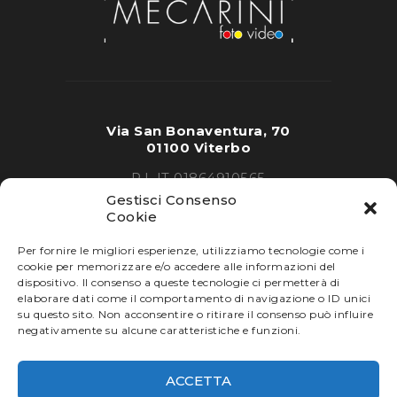
Via San Bonaventura, 70
01100 Viterbo
P.I. IT 01864910565
Gestisci Consenso
Cookie
Per fornire le migliori esperienze, utilizziamo tecnologie come i
cookie per memorizzare e/o accedere alle informazioni del
dispositivo. Il consenso a queste tecnologie ci permetterà di
elaborare dati come il comportamento di navigazione o ID unici
Tel.
0761 30.90.81
su questo sito. Non acconsentire o ritirare il consenso può influire
info@fotovideomecarini.it
negativamente su alcune caratteristiche e funzioni.
ACCETTA